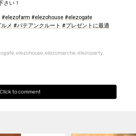
下さい！
e
#elezofarm
#elezohouse
#elezogate
グルメ
#パテアンクルート
#プレゼントに最適
zogate
,
elezohouse
,
elezomarche
,
elezoparty
,
Click to comment