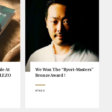
le At
We Won The “Ryori-Masters”
ELEZO
Bronze Award !
elezo