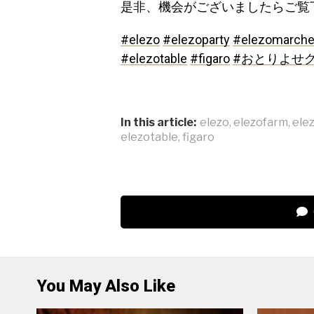
是非、機会がございましたらご覧
#elezo
#elezoparty
#elezomarch
#elezotable
#figaro
#おとりよせ
In this article:
elezo
,
elezofarm
,
ele
elezotable
,
figaro
You May Also Like