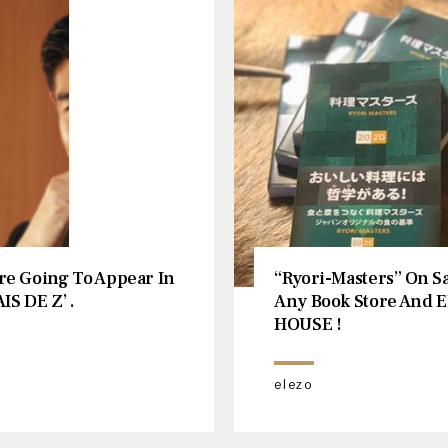
re Going To Appear In
“Ryori-Masters” On Sa
IS DE Z’ .
Any Book Store And 
HOUSE !
elezo