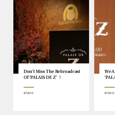
Don’t Miss The Rebroadcast
We A
Of ‘PALAIS DE Z’ ！
‘PALA
elezo
elezo